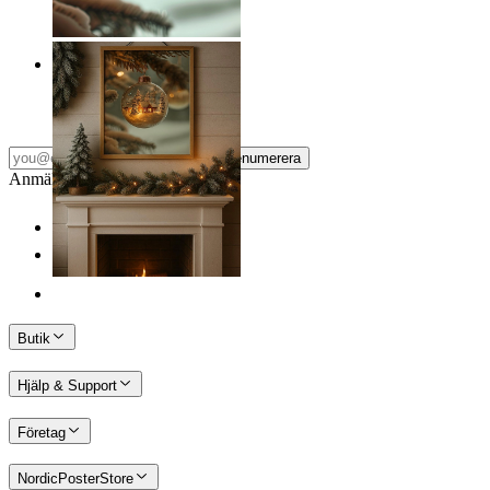
Vinterglans
Från
149 kr
Prenumerera
Anmäl dig till vårt Nyhetsbrev
Butik
Hjälp & Support
Företag
NordicPosterStore