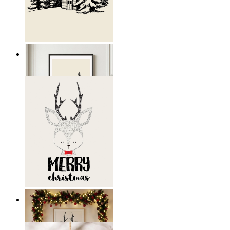
Nordisk fristad
Från
199 kr
Skandinavisk Julväggkonst
Från
149 kr