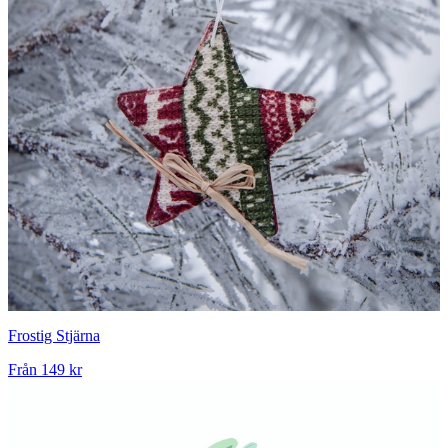
Frostig Stjärna
Från
149 kr