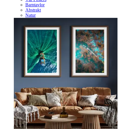
Barntavlor
Abstrakt
Natur