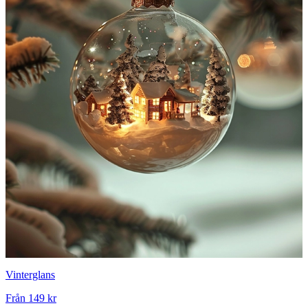
Vinterglans
Från
149 kr