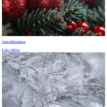
Jultrollbindning
Från
149 kr