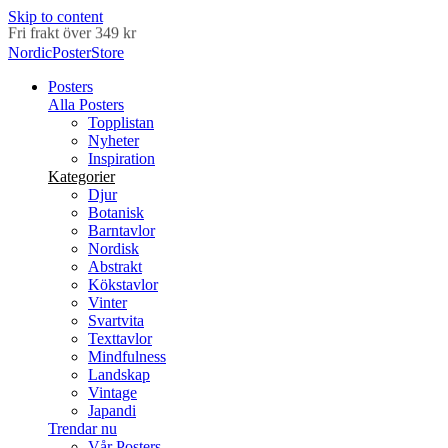
Skip to content
Leverans inom 2-5 arbetsdagar
NordicPosterStore
Posters
Alla Posters
Topplistan
Nyheter
Inspiration
Kategorier
Djur
Botanisk
Barntavlor
Nordisk
Abstrakt
Kökstavlor
Vinter
Svartvita
Texttavlor
Mindfulness
Landskap
Vintage
Japandi
Trendar nu
Vår Posters