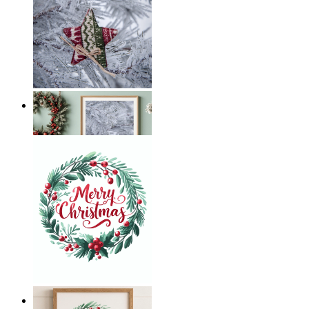
Frostig Stjärna
Från
149 kr
Julhälsning i krans