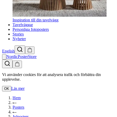
Inspiration till din tavelvägg
Tavelväggar
Personliga fotoposters
Stories
Nyheter
English
NordicPosterStore
Vi använder cookies för att analysera trafik och förbättra din
upplevelse.
Läs mer
OK
Hem
Posters
Julposters