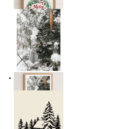
Från
149 kr
Vinterviskningar
Från
199 kr