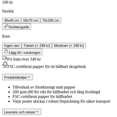
199 kr
Storlek
30x40 cm
50x70 cm
70x100 cm
Storleksguide
Ram
Ingen ram
Träram
(+
249 kr
)
Metalram
(+
249 kr
)
Lägg till i varukorgen
Fri frakt över 349 kr
FSC-certifierat papper för ett hållbart skogsbruk
Produktdetaljer
Tillverkad av förstklassigt matt papper
200 gsm (80 lb) vikt för hållbarhet och lång livslängd
FSC-certifierat papper för hållbarhet
Varje poster skickas i robust förpackning för säker transport
Leverans och returer